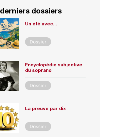
derniers dossiers
Un été avec…
Dossier
Encyclopédie subjective
du soprano
Dossier
La preuve par dix
Dossier