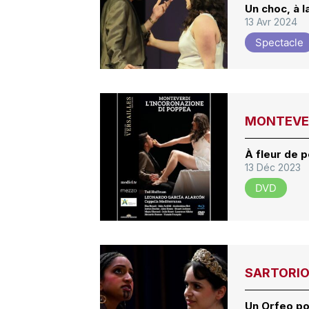
Un choc, à l
13 Avr 2024
Spectacle
MONTEVERD
À fleur de 
13 Déc 2023
DVD
SARTORIO,
Un Orfeo po