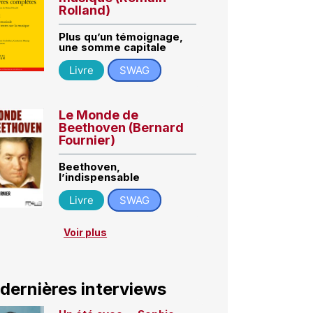
Rolland)
Plus qu’un témoignage,
une somme capitale
Livre
SWAG
Le Monde de
Beethoven (Bernard
Fournier)
Beethoven,
l’indispensable
Livre
SWAG
Voir plus
 dernières interviews