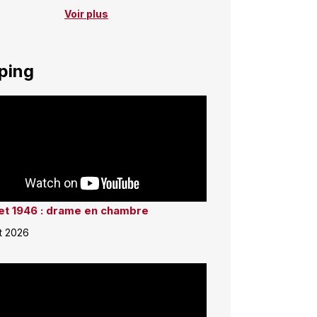
Voir plus
ping
llet 1946 : drame en chambre
et 2026