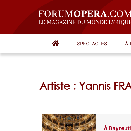
SPECTACLES
À 
Artiste : Yannis F
À Bayreut