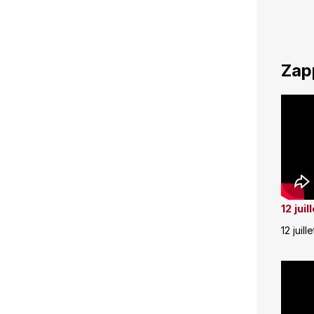
Zap
12 jui
12 juill