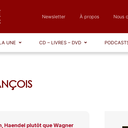
Newsletter
À propos
Nous c
LA UNE
CD – LIVRES – DVD
PODCASTS
RANÇOIS
h, Haendel plutôt que Wagner