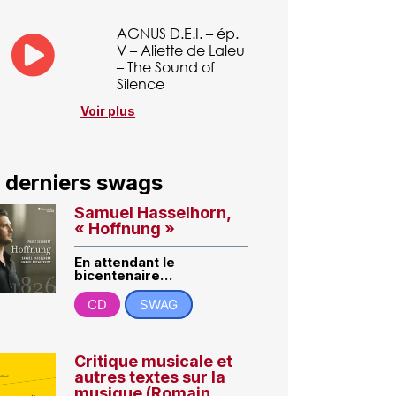
AGNUS D.E.I. – ép.
V – Aliette de Laleu
– The Sound of
Silence
Voir plus
 derniers swags
Samuel Hasselhorn,
« Hoffnung »
En attendant le
bicentenaire…
CD
SWAG
Critique musicale et
autres textes sur la
musique (Romain