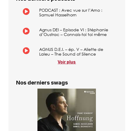
PODCAST : Avec vue sur l’Arno :
Samuel Hasselhorn
Agnus DEI – Episode VI : Stéphanie
d’Oustrac – Connais-toi toi même
AGNUS D.E.I. – ép. V – Aliette de
Laleu – The Sound of Silence
Voir plus
Nos derniers swags