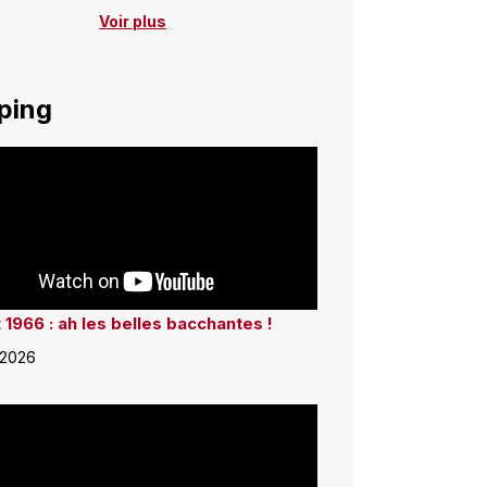
Voir plus
ping
 1966 : ah les belles bacchantes !
 2026