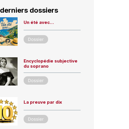
derniers dossiers
Un été avec…
Dossier
Encyclopédie subjective
du soprano
Dossier
La preuve par dix
Dossier