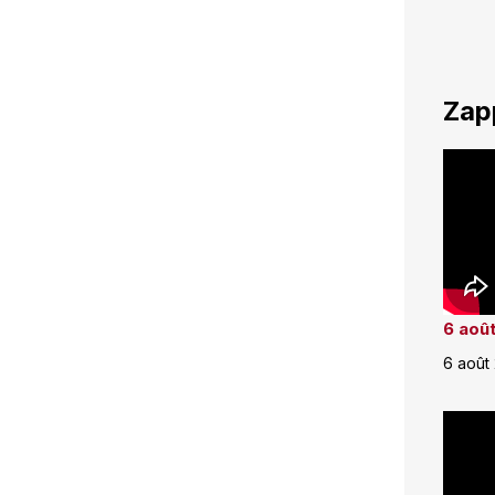
Zap
6 août
6 août