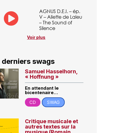
AGNUS D.E.I. – ép.
V – Aliette de Laleu
– The Sound of
Silence
Voir plus
 derniers swags
Samuel Hasselhorn,
« Hoffnung »
En attendant le
bicentenaire…
CD
SWAG
Critique musicale et
autres textes sur la
musique (Romain