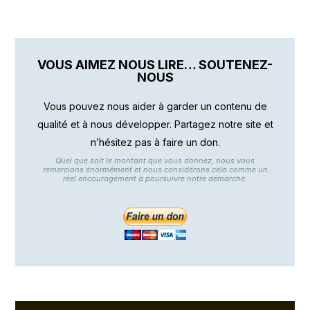
VOUS AIMEZ NOUS LIRE… SOUTENEZ-
NOUS
Vous pouvez nous aider à garder un contenu de
qualité et à nous développer. Partagez notre site et
n’hésitez pas à faire un don.
Quel que soit le montant que vous donnez, nous vous
remercions énormément et nous considérons cela comme un
réel encouragement à poursuivre notre démarche.