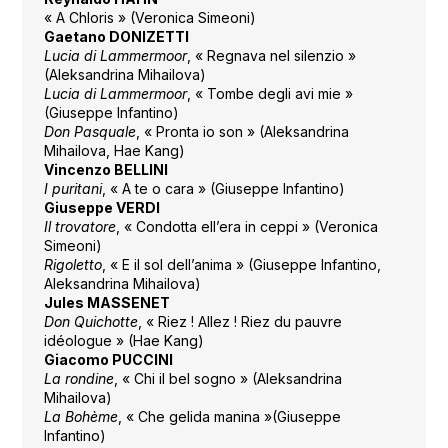
« A Chloris » (Veronica Simeoni)
Gaetano DONIZETTI
Lucia di Lammermoor
, « Regnava nel silenzio »
(Aleksandrina Mihailova)
Lucia di Lammermoor
, « Tombe degli avi mie »
(Giuseppe Infantino)
Don Pasquale
, « Pronta io son » (Aleksandrina
Mihailova, Hae Kang)
Vincenzo BELLINI
I puritani
, « A te o cara » (Giuseppe Infantino)
Giuseppe VERDI
Il trovatore
, « Condotta ell’era in ceppi » (Veronica
Simeoni)
Rigoletto
, « E il sol dell’anima » (Giuseppe Infantino,
Aleksandrina Mihailova)
Jules MASSENET
Don Quichotte
, « Riez ! Allez ! Riez du pauvre
idéologue » (Hae Kang)
Giacomo PUCCINI
La rondine
, « Chi il bel sogno » (Aleksandrina
Mihailova)
La Bohème
, « Che gelida manina »(Giuseppe
Infantino)