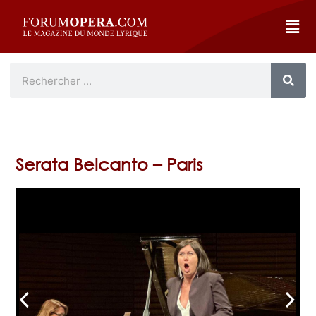
Serata Belcanto – Paris
arrow_back_ios
arrow_forward_ios