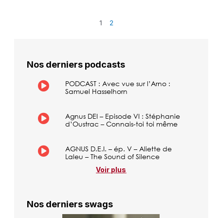
1
2
Nos derniers podcasts
PODCAST : Avec vue sur l’Arno :
Samuel Hasselhorn
Agnus DEI – Episode VI : Stéphanie
d’Oustrac – Connais-toi toi même
AGNUS D.E.I. – ép. V – Aliette de
Laleu – The Sound of Silence
Voir plus
Nos derniers swags