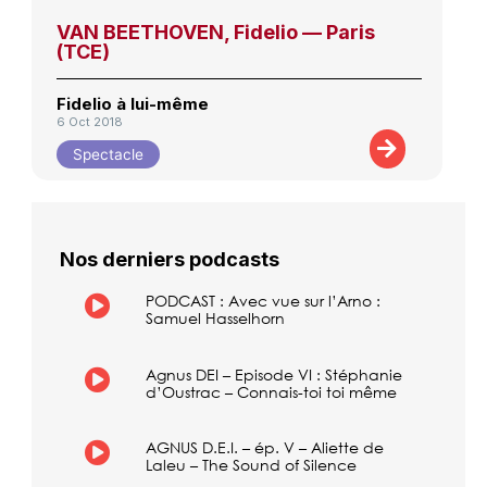
VAN BEETHOVEN, Fidelio — Paris
(TCE)
Fidelio à lui-même
6 Oct 2018
Spectacle
Nos derniers podcasts
PODCAST : Avec vue sur l’Arno :
Samuel Hasselhorn
Agnus DEI – Episode VI : Stéphanie
d’Oustrac – Connais-toi toi même
AGNUS D.E.I. – ép. V – Aliette de
Laleu – The Sound of Silence