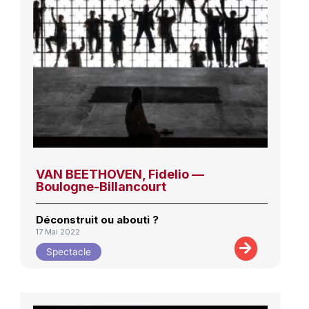
VAN BEETHOVEN, Fidelio —
Boulogne-Billancourt
Déconstruit ou abouti ?
17 Mai 2022
Spectacle