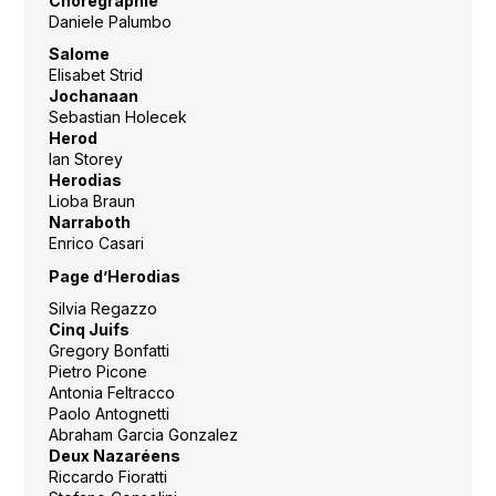
Chorégraphie
Daniele Palumbo
Salome
Elisabet Strid
Jochanaan
Sebastian Holecek
Herod
Ian Storey
Herodias
Lioba Braun
Narraboth
Enrico Casari
Page d’Herodias
Silvia Regazzo
Cinq Juifs
Gregory Bonfatti
Pietro Picone
Antonia Feltracco
Paolo Antognetti
Abraham Garcia Gonzalez
Deux Nazaréens
Riccardo Fioratti