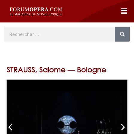
STRAUSS, Salome — Bologne
arrow_back_ios
arrow_forward_ios