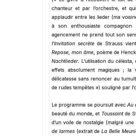
chanteur et par l’orchestre, et qu
applaudir entre les lieder (ma voisi
à son enthousiaste compagnon 
agencement ne prend tout son sens 
l’
Invitation secrète
de Strauss vient
Repose, mon âme
, poème de Hencke
Nachtlieder
. L’utilisation du célesta
effets absolument magiques ; la
délicatesse sans renoncer au tumult
de rudes tempêtes ») souligné par l’
Le programme se poursuit avec
Au 
beauté du monde, et
Toussaint
de St
d’un voile de nostalgie (malgré un
de larmes
(extrait de
La Belle Meuni