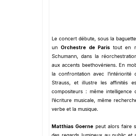
Le concert débute, sous la baguett
un
Orchestre de Paris
tout en n
Schumann, dans la réorchestration
aux accents beethovéniens. En mobili
la confrontation avec l’intériorit
Strauss, et illustre les affinité
compositeurs : même intelligence 
l’écriture musicale, même recherche
verbe et la musique.
Matthias Goerne
peut alors faire 
des regards lumineux au public et a