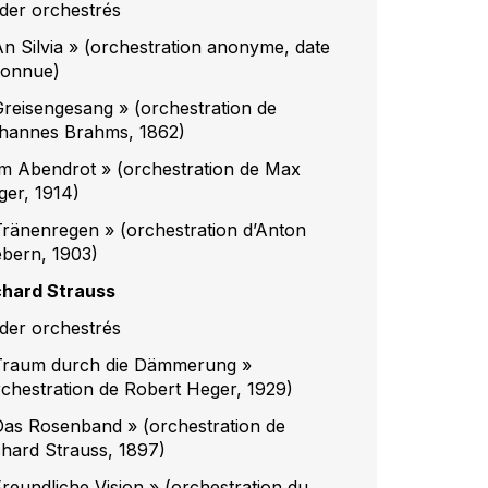
eder orchestrés
An Silvia » (orchestration anonyme, date
connue)
Greisengesang » (orchestration de
hannes Brahms, 1862)
Im Abendrot » (orchestration de Max
ger, 1914)
Tränenregen » (orchestration d’Anton
bern, 1903)
chard Strauss
eder orchestrés
Traum durch die Dämmerung »
rchestration de Robert Heger, 1929)
Das Rosenband » (orchestration de
chard Strauss, 1897)
Freundliche Vision » (orchestration du