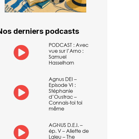
Nos derniers podcasts
PODCAST : Avec
vue sur l’Arno :
Samuel
Hasselhorn
Agnus DEI –
Episode VI :
Stéphanie
d’Oustrac –
Connais-toi toi
même
AGNUS D.E.I. –
ép. V – Aliette de
Laleu – The