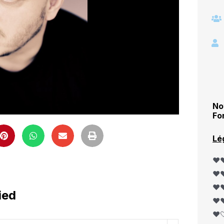
No
Fo
Lé
❤️❤
❤️❤
❤️❤
ied
❤️❤
❤️