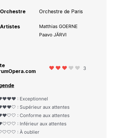
Orchestre
Orchestre de Paris
Artistes
Matthias GOERNE
Paavo JÄRVI
te
3
rumOpera.com
gende
️❤️❤️❤️ : Exceptionnel
️❤️❤️🤍 : Supérieur aux attentes
️❤️🤍🤍 : Conforme aux attentes
️🤍🤍🤍 : Inférieur aux attentes
🤍🤍🤍 : À oublier