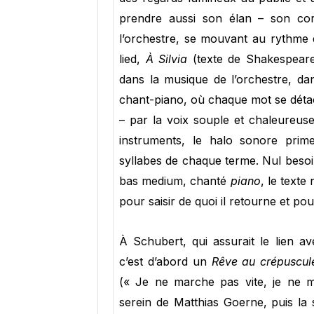
prendre aussi son élan – son cor
l’orchestre, se mouvant au rythme 
lied,
À Silvia
(texte de Shakespeare 
dans la musique de l’orchestre, da
chant-piano, où chaque mot se détach
– par la voix souple et chaleureus
instruments, le halo sonore prime
syllabes de chaque terme. Nul besoin
bas medium, chanté
piano
, le texte
pour saisir de quoi il retourne et po
À Schubert, qui assurait le lien 
c’est d’abord un
Rêve au crépuscul
(« Je ne marche pas vite, je ne me
serein de Matthias Goerne, puis la