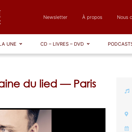
Newsletter
À propos
Nous c
LA UNE
CD – LIVRES – DVD
PODCASTS
ine du lied — Paris