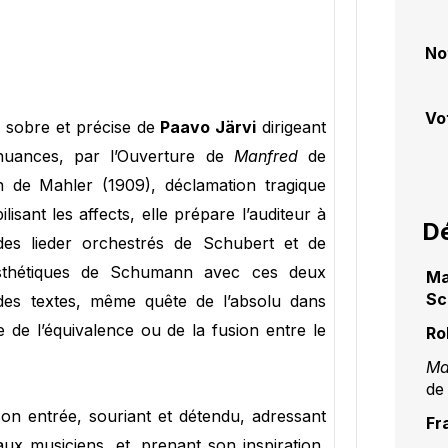
No
Vo
e sobre et précise de
Paavo Järvi
dirigeant
uances, par l’Ouverture de
Manfred
de
 de Mahler (1909), déclamation tragique
sant les affects, elle prépare l’auditeur à
Dé
é des lieder orchestrés de Schubert et de
s esthétiques de Schumann avec ces deux
Ma
Sc
des textes, même quête de l’absolu dans
 de l’équivalence ou de la fusion entre le
Ro
Ma
de
son entrée, souriant et détendu, adressant
Fr
ux musiciens, et, prenant son inspiration,