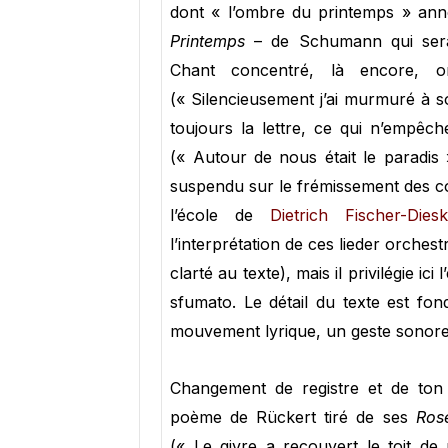
dont « l’ombre du printemps » ann
Printemps
– de Schumann qui sera
Chant concentré, là encore, or
(« Silencieusement j’ai murmuré à so
toujours la lettre, ce qui n’empêc
(« Autour de nous était le paradis
suspendu sur le frémissement des c
l’école de
Dietrich Fischer-Dies
l’interprétation de ces lieder orche
clarté au texte), mais il privilégie i
sfumato. Le détail du texte est fon
mouvement lyrique, un geste sonore 
Changement de registre et de to
poème de Rückert tiré de ses
Rose
(« Le givre a recouvert le toit de