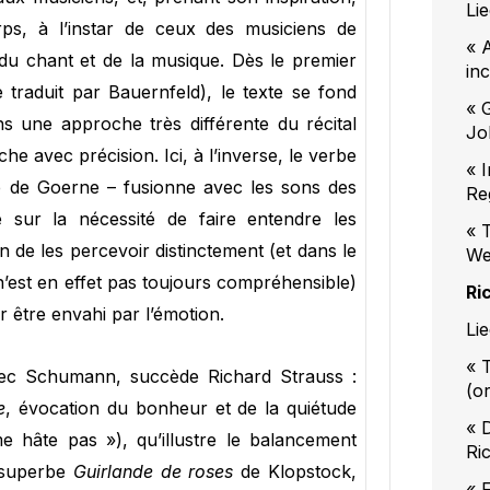
Li
ps, à l’instar de ceux des musiciens de
« 
du chant et de la musique. Dès le premier
in
traduit par Bauernfeld), le texte se fond
« 
ns une approche très différente du récital
Jo
e avec précision. Ici, à l’inverse, le verbe
« 
e de Goerne – fusionne avec les sons des
Re
 sur la nécessité de faire entendre les
« 
 de les percevoir distinctement (et dans le
We
 n’est en effet pas toujours compréhensible)
Ri
ur être envahi par l’émotion.
Li
« 
avec Schumann, succède Richard Strauss :
(o
e
, évocation du bonheur et de la quiétude
« 
 hâte pas »), qu’illustre le balancement
Ri
 superbe
Guirlande de roses
de Klopstock,
« 