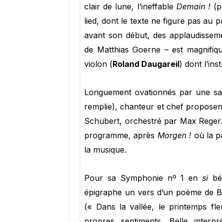
clair de lune, l’ineffable
Demain !
(p
lied, dont le texte ne figure pas au
avant son début, des applaudisseme
de Matthias Goerne – est magnifiqu
violon (
Roland Daugareil
) dont l’in
Longuement ovationnés par une sal
remplie), chanteur et chef proposen
Schubert, orchestré par Max Reger. 
programme, après
Morgen !
où la pa
la musique.
Pour sa Symphonie nº 1 en
si
bé
épigraphe un vers d’un poème de Böt
(« Dans la vallée, le printemps f
propres sentiments. Belle interp