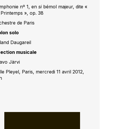
mphonie nº 1, en
si
bémol majeur, dite «
 Printemps », op. 38
chestre de Paris
olon solo
land Daugareil
rection musicale
avo Järvi
le Pleyel, Paris, mercredi 11 avril 2012,
h