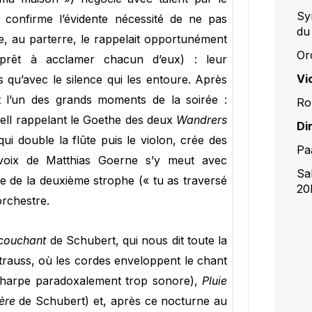
Sy
i confirme l’évidente nécessité de ne pas
du
ne, au parterre, le rappelait opportunément
Or
prêt à acclamer chacun d’eux) : leur
Vi
qu’avec le silence qui les entoure. Après
 l’un des grands moments de la soirée :
Ro
ll rappelant le Goethe des deux
Wandrers
Di
, qui double la flûte puis le violon, crée des
Pa
 voix de Matthias Goerne s’y meut avec
Sal
e de la deuxième strophe (« tu as traversé
20
orchestre.
couchant
de Schubert, qui nous dit toute la
rauss, où les cordes enveloppent le chant
e harpe paradoxalement trop sonore),
Pluie
ère
de Schubert) et, après ce nocturne au