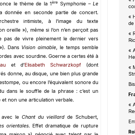
ère
once le thème de la 1
Symphonie –
Le
co
 donnée en seconde partie de concert.
« 
chestre intimiste, à l’image du texte
de
n oreille »), même si l’on n’en perçoit pas
« 
he pas de vivre pleinement le dernier vers
Ri
 »). Dans
Vision aimable
, le temps semble
« 
ordes avec sourdine. Goerne a certes été à
He
kau
et d’
Elisabeth Schwarzkopf
(dont
« 
strés donne, au disque, une bien plus grande
St
ci l’estompe, ou encore l’équivalent sonore du
Bis
du dans le souffle de la phrase : c’est un
Fr
et non une articulation verbale.
« 
Re
n avec le
Chant du vieillard
de Schubert,
En
s orientales
. Effet dramatique de rupture
Ro
 ma maison ») négocié avec talent par le