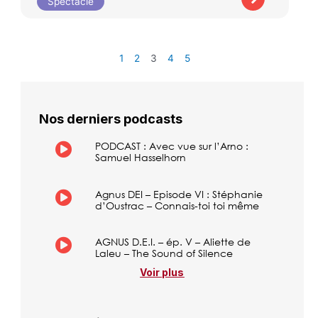
Spectacle
1
2
3
4
5
Nos derniers podcasts
PODCAST : Avec vue sur l’Arno :
Samuel Hasselhorn
Agnus DEI – Episode VI : Stéphanie
d’Oustrac – Connais-toi toi même
AGNUS D.E.I. – ép. V – Aliette de
Laleu – The Sound of Silence
Voir plus