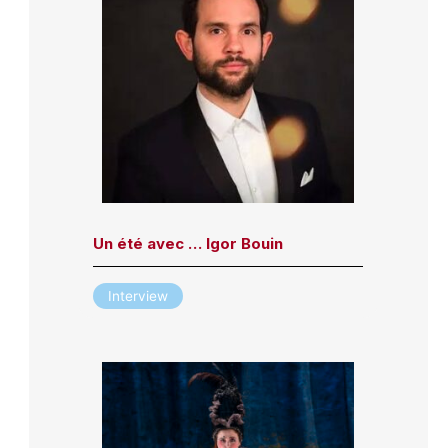
Un été avec … Igor Bouin
Interview