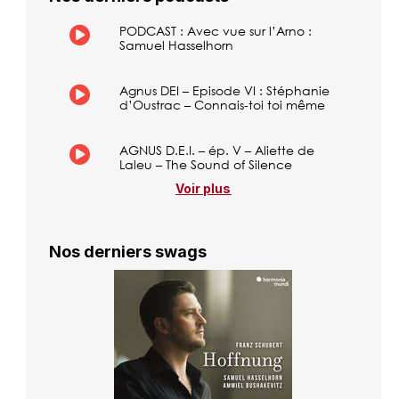
PODCAST : Avec vue sur l’Arno :
Samuel Hasselhorn
Agnus DEI – Episode VI : Stéphanie
d’Oustrac – Connais-toi toi même
AGNUS D.E.I. – ép. V – Aliette de
Laleu – The Sound of Silence
Voir plus
Nos derniers swags