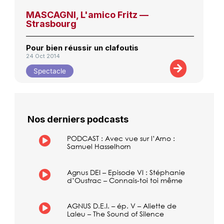
MASCAGNI, L'amico Fritz —
Strasbourg
Pour bien réussir un clafoutis
24 Oct 2014
Spectacle
Nos derniers podcasts
PODCAST : Avec vue sur l’Arno :
Samuel Hasselhorn
Agnus DEI – Episode VI : Stéphanie
d’Oustrac – Connais-toi toi même
AGNUS D.E.I. – ép. V – Aliette de
Laleu – The Sound of Silence