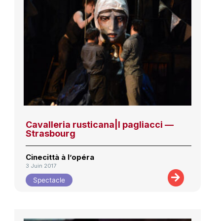
Cavalleria rusticana|I pagliacci —
Strasbourg
Cinecittà à l’opéra
3 Juin 2017
Spectacle