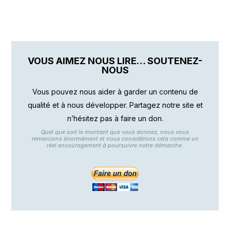
VOUS AIMEZ NOUS LIRE… SOUTENEZ-
NOUS
Vous pouvez nous aider à garder un contenu de
qualité et à nous développer. Partagez notre site et
n’hésitez pas à faire un don.
Quel que soit le montant que vous donnez, nous vous
remercions énormément et nous considérons cela comme un
réel encouragement à poursuivre notre démarche.