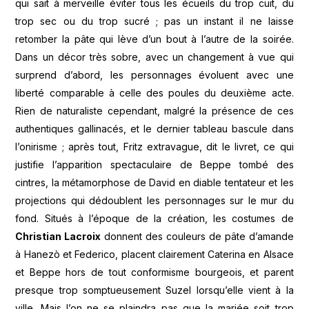
qui sait à merveille éviter tous les écueils du trop cuit, du
trop sec ou du trop sucré ; pas un instant il ne laisse
retomber la pâte qui lève d’un bout à l’autre de la soirée.
Dans un décor très sobre, avec un changement à vue qui
surprend d’abord, les personnages évoluent avec une
liberté comparable à celle des poules du deuxième acte.
Rien de naturaliste cependant, malgré la présence de ces
authentiques gallinacés, et le dernier tableau bascule dans
l’onirisme ; après tout, Fritz extravague, dit le livret, ce qui
justifie l’apparition spectaculaire de Beppe tombé des
cintres, la métamorphose de David en diable tentateur et les
projections qui dédoublent les personnages sur le mur du
fond. Situés à l’époque de la création, les costumes de
Christian Lacroix
donnent des couleurs de pâte d’amande
à Hanezò et Federico, placent clairement Caterina en Alsace
et Beppe hors de tout conformisme bourgeois, et parent
presque trop somptueusement Suzel lorsqu’elle vient à la
ville. Mais l’on ne se plaindra pas que la mariée soit trop