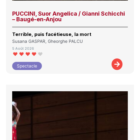
PUCCINI, Suor Angelica / Gianni Schicchi
– Baugé-en-Anjou
Terrible, puis facétieuse, la mort
Susana GASPAR, Gheorghe PALCU
5 Août 2026
Spectacle