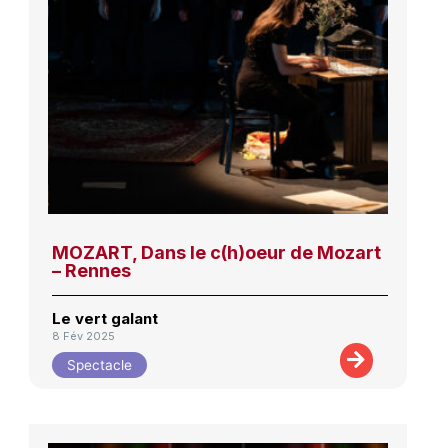
MOZART, Dans le c(h)oeur de Mozart
– Rennes
Le vert galant
8 Fév 2025
Spectacle