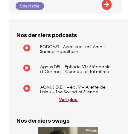
Spectacle
Nos derniers podcasts
PODCAST : Avec vue sur l’Arno :
Samuel Hasselhorn
Agnus DEI – Episode VI : Stéphanie
d’Oustrac – Connais-toi toi même
AGNUS D.E.I. – ép. V – Aliette de
Laleu – The Sound of Silence
Voir plus
Nos derniers swags