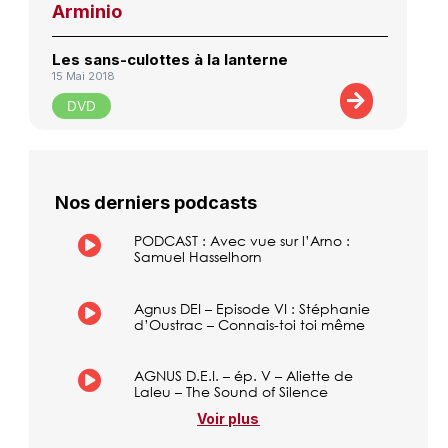
Arminio
Les sans-culottes à la lanterne
15 Mai 2018
DVD
Nos derniers podcasts
PODCAST : Avec vue sur l’Arno :
Samuel Hasselhorn
Agnus DEI – Episode VI : Stéphanie
d’Oustrac – Connais-toi toi même
AGNUS D.E.I. – ép. V – Aliette de
Laleu – The Sound of Silence
Voir plus