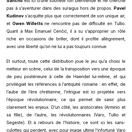
Sancho
est ici d’une sobriété fort bienvenue et ne cherche
pas à s’aventurer dans des suraigus hors de propos.
Pavel
Kudinov
s’acquitte plus que correctement de son unique air,
et
Owen Willetts
ne rencontre pas de difficulté en Tullio.
Quant à Max Emanuel Cenčić, il a su s’approprier un rôle
riche en occasions de briller, dont il profite allègrement,
avec une liberté qu’on ne lui a pas toujours connue.
Et surtout, toute cette distribution joue le jeu qu’a choisi le
metteur en scène, celui de la transposition vers une époque
de peu postérieure à celle de Haendel lui-même, et qui
privilégiait les références à l’antiquité romaine : en effet, de
l’aube de l’ère chrétienne, l’intrigue est ici projetée vers
l’époque révolutionnaire, ce qui permet de saisir plus
clairement les enjeux. D’un côté, les aristocrates (Arminio et
sa fille), de l’autre, les révolutionnaires (Varo, Tullio et
Segeste). Et à rebours de l’histoire, ce sont ici les sans-
culottes qui perdent, avec pour image ultime l’infortuné Varo