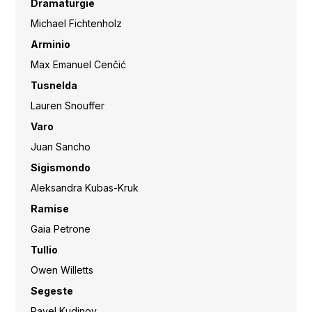
Dramaturgie
Michael Fichtenholz
Arminio
Max Emanuel Cenčić
Tusnelda
Lauren Snouffer
Varo
Juan Sancho
Sigismondo
Aleksandra Kubas-Kruk
Ramise
Gaia Petrone
Tullio
Owen Willetts
Segeste
Pavel Kudinov