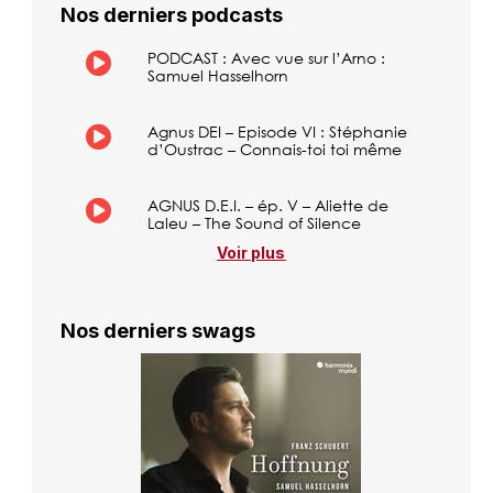
Nos derniers podcasts
PODCAST : Avec vue sur l’Arno :
Samuel Hasselhorn
Agnus DEI – Episode VI : Stéphanie
d’Oustrac – Connais-toi toi même
AGNUS D.E.I. – ép. V – Aliette de
Laleu – The Sound of Silence
Voir plus
Nos derniers swags