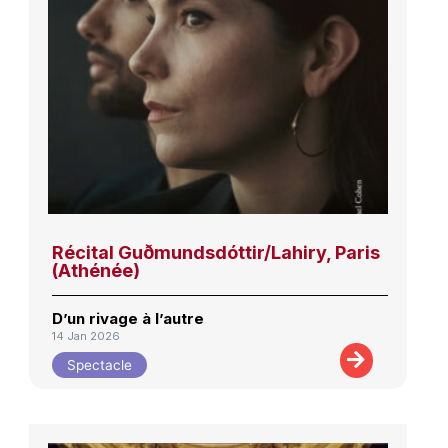
Récital Guðmundsdóttir/Lahiry, Paris
(Athénée)
D’un rivage à l’autre
14 Jan 2026
Spectacle