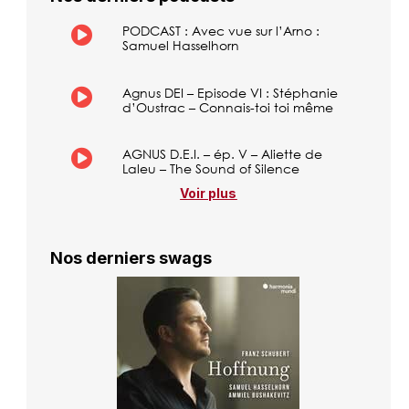
PODCAST : Avec vue sur l’Arno :
Samuel Hasselhorn
Agnus DEI – Episode VI : Stéphanie
d’Oustrac – Connais-toi toi même
AGNUS D.E.I. – ép. V – Aliette de
Laleu – The Sound of Silence
Voir plus
Nos derniers swags