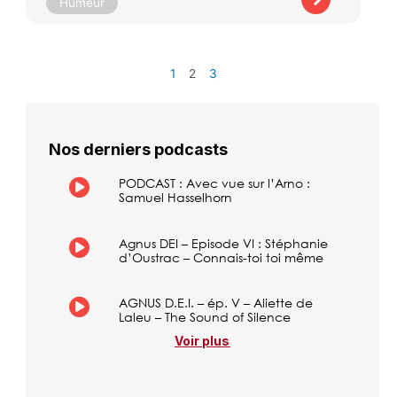
Humeur
1
2
3
Nos derniers podcasts
PODCAST : Avec vue sur l’Arno :
Samuel Hasselhorn
Agnus DEI – Episode VI : Stéphanie
d’Oustrac – Connais-toi toi même
AGNUS D.E.I. – ép. V – Aliette de
Laleu – The Sound of Silence
Voir plus