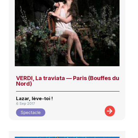
VERDI, La traviata — Paris (Bouffes du
Nord)
Lazar, lève-toi !
6 Sep 2017
Spectacle