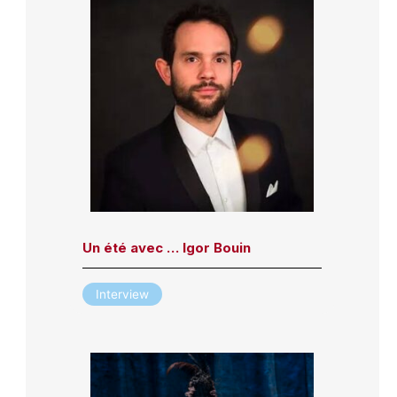
Un été avec … Igor Bouin
Interview