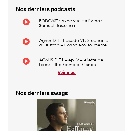
Nos derniers podcasts
PODCAST : Avec vue sur l’Arno :
Samuel Hasselhorn
Agnus DEI – Episode VI : Stéphanie
d’Oustrac – Connais-toi toi même
AGNUS D.E.I. – ép. V – Aliette de
Laleu – The Sound of Silence
Voir plus
Nos derniers swags