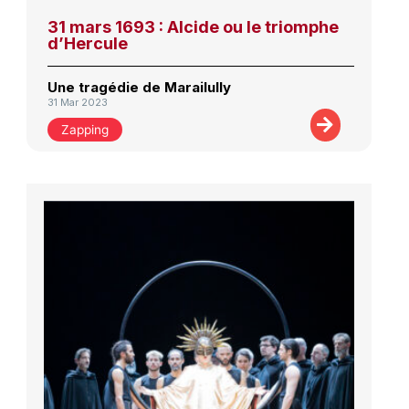
31 mars 1693 : Alcide ou le triomphe
d’Hercule
Une tragédie de Marailully
31 Mar 2023
Zapping