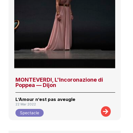
MONTEVERDI, L'Incoronazione di
Poppea — Dijon
L’Amour n’est pas aveugle
22 Mar 2022
Spectacle