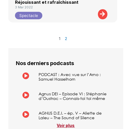
Réjouissant et rafraîchissant
3 Mar 2022
Spectacle
1
2
Nos derniers podcasts
PODCAST : Avec vue sur l’Arno :
Samuel Hasselhorn
Agnus DEI – Episode VI : Stéphanie
d’Oustrac – Connais-toi toi même
AGNUS D.E.I. – ép. V – Aliette de
Laleu – The Sound of Silence
Voir plus