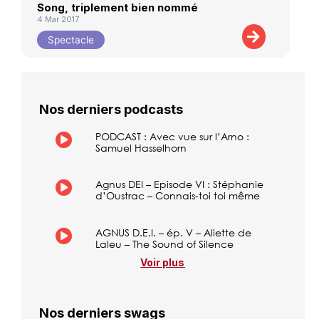
Song, triplement bien nommé
4 Mar 2017
Spectacle
Nos derniers podcasts
PODCAST : Avec vue sur l’Arno :
Samuel Hasselhorn
Agnus DEI – Episode VI : Stéphanie
d’Oustrac – Connais-toi toi même
AGNUS D.E.I. – ép. V – Aliette de
Laleu – The Sound of Silence
Voir plus
Nos derniers swags