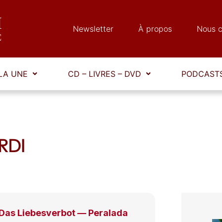
Newsletter
À propos
Nous c
LA UNE
CD – LIVRES – DVD
PODCASTS
ARDI
as Liebesverbot — Peralada