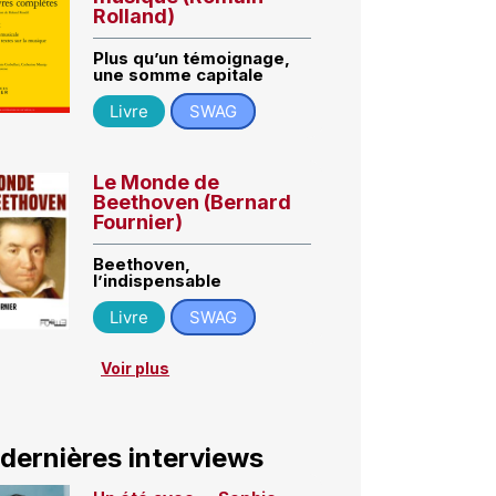
Rolland)
Plus qu’un témoignage,
une somme capitale
Livre
SWAG
Le Monde de
Beethoven (Bernard
Fournier)
Beethoven,
l’indispensable
Livre
SWAG
Voir plus
 dernières interviews