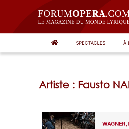
SPECTACLES
À 
Artiste : Fausto N
WAGNER, D