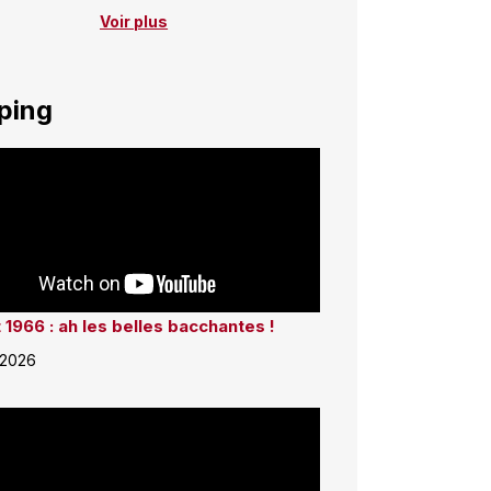
Voir plus
ping
 1966 : ah les belles bacchantes !
 2026