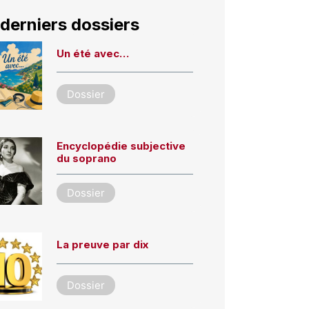
derniers dossiers
Un été avec…
Dossier
Encyclopédie subjective
du soprano
Dossier
La preuve par dix
Dossier