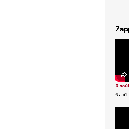
Zap
6 août
6 août