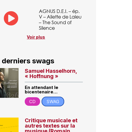
AGNUS D.E.I. – ép.
V – Aliette de Laleu
– The Sound of
Silence
Voir plus
 derniers swags
Samuel Hasselhorn,
« Hoffnung »
En attendant le
bicentenaire…
CD
SWAG
Critique musicale et
autres textes sur la
musique (Romain