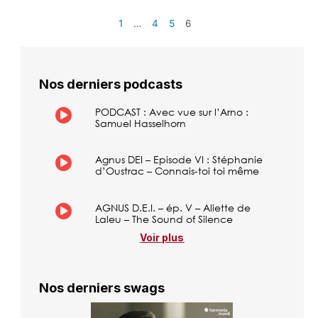
1
…
4
5
6
Nos derniers podcasts
PODCAST : Avec vue sur l’Arno :
Samuel Hasselhorn
Agnus DEI – Episode VI : Stéphanie
d’Oustrac – Connais-toi toi même
AGNUS D.E.I. – ép. V – Aliette de
Laleu – The Sound of Silence
Voir plus
Nos derniers swags