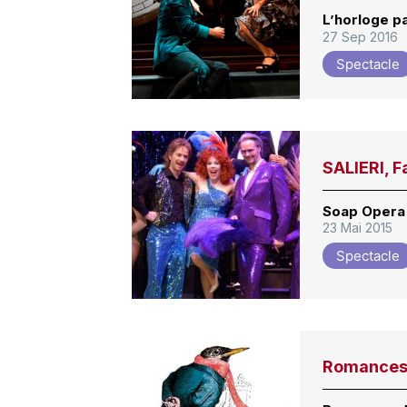
L’horloge p
27 Sep 2016
Spectacle
SALIERI, F
Soap Opera
23 Mai 2015
Spectacle
Romances 