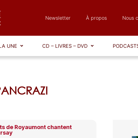
Newsletter
À propos
Nous c
LA UNE
CD – LIVRES – DVD
PODCASTS
 PANCRAZI
ats de Royaumont chantent
Orsay