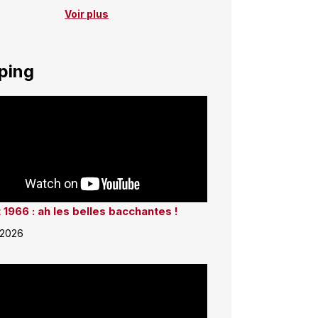
Voir plus
ping
 1966 : ah les belles bacchantes !
 2026