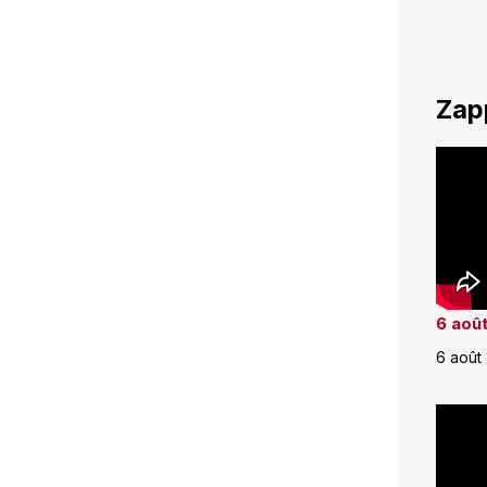
Zap
6 août
6 août