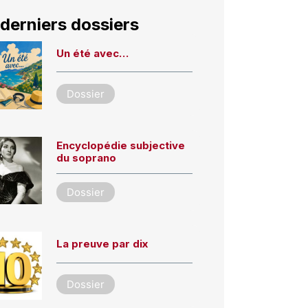
derniers dossiers
Un été avec…
Dossier
Encyclopédie subjective
du soprano
Dossier
La preuve par dix
Dossier