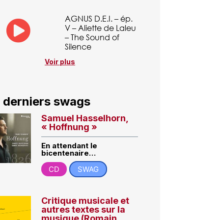
AGNUS D.E.I. – ép.
V – Aliette de Laleu
– The Sound of
Silence
Voir plus
 derniers swags
Samuel Hasselhorn,
« Hoffnung »
En attendant le
bicentenaire…
CD
SWAG
Critique musicale et
autres textes sur la
musique (Romain