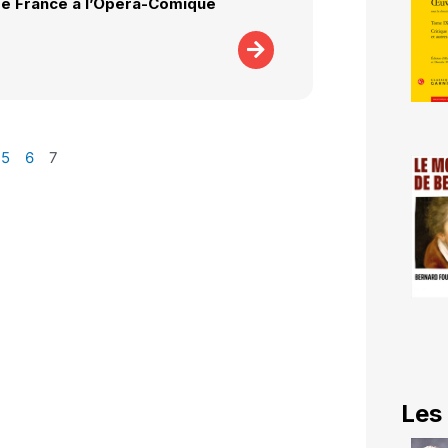
e France à l’Opéra-Comique
5
6
7
Les