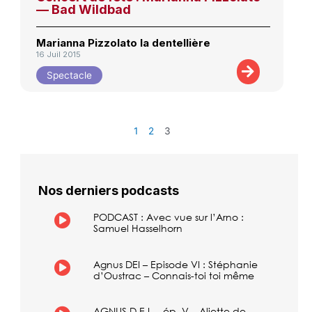
— Bad Wildbad
Marianna Pizzolato la dentellière
16 Juil 2015
Spectacle
1
2
3
Nos derniers podcasts
PODCAST : Avec vue sur l’Arno :
Samuel Hasselhorn
Agnus DEI – Episode VI : Stéphanie
d’Oustrac – Connais-toi toi même
AGNUS D.E.I. – ép. V – Aliette de