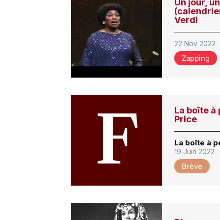
Un jour, u
(calendrie
Verdi
22 Nov 2022
Zapping
La boîte à
Price
La boîte à p
19 Juin 2022
Brève