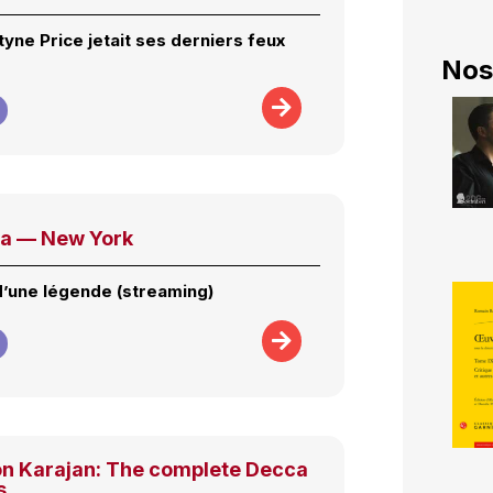
yne Price jetait ses derniers feux
Nos
da — New York
d’une légende (streaming)
on Karajan: The complete Decca
s