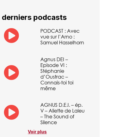
 derniers podcasts
PODCAST : Avec
vue sur l’Arno :
Samuel Hasselhorn
Agnus DEI –
Episode VI :
Stéphanie
d’Oustrac –
Connais-toi toi
même
AGNUS D.E.I. – ép.
V – Aliette de Laleu
– The Sound of
Silence
Voir plus