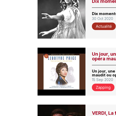
Dix momen
Dix moments
30 Oct 2020
Actualité
Un jour, u
opéra mau
Un jour, un
maudit ou o
15 Sep 2020
Zapping
VERDI, La 