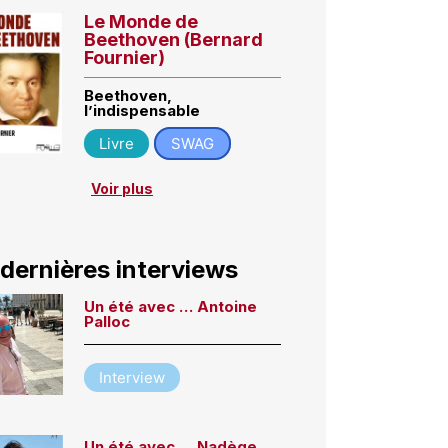
Le Monde de
Beethoven (Bernard
Fournier)
Beethoven,
l’indispensable
Livre
SWAG
Voir plus
 dernières interviews
Un été avec … Antoine
Palloc
Interview
Un été avec … Nadège