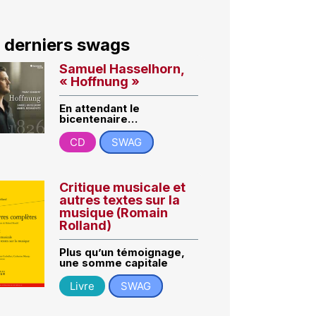
 derniers swags
Samuel Hasselhorn,
« Hoffnung »
En attendant le
bicentenaire…
CD
SWAG
Critique musicale et
autres textes sur la
musique (Romain
Rolland)
Plus qu’un témoignage,
une somme capitale
Livre
SWAG