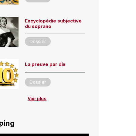
Encyclopédie subjective
du soprano
Dossier
La preuve par dix
Dossier
Voir plus
ping