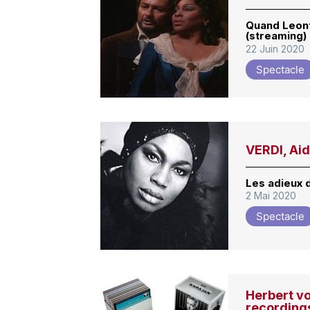
Quand Leont
(streaming)
22 Juin 2020
Spectacle
VERDI, Ai
Les adieux 
2 Mai 2020
Spectacle
Herbert v
recording