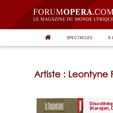
SPECTACLES
À 
Artiste : Leontyne
Discothèqu
(Karajan,