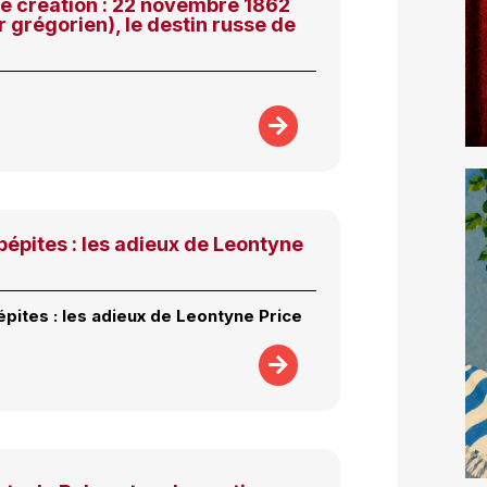
ne création : 22 novembre 1862
r grégorien), le destin russe de
 pépites : les adieux de Leontyne
épites : les adieux de Leontyne Price