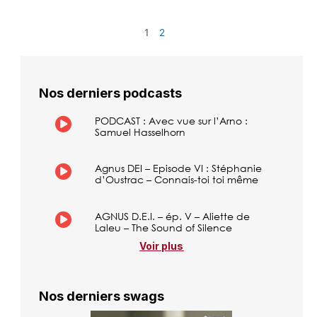
1
2
Nos derniers podcasts
PODCAST : Avec vue sur l’Arno :
Samuel Hasselhorn
Agnus DEI – Episode VI : Stéphanie
d’Oustrac – Connais-toi toi même
AGNUS D.E.I. – ép. V – Aliette de
Laleu – The Sound of Silence
Voir plus
Nos derniers swags