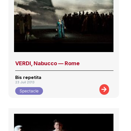
VERDI, Nabucco — Rome
Bis repetita
23 Juil 2013
Spectacle