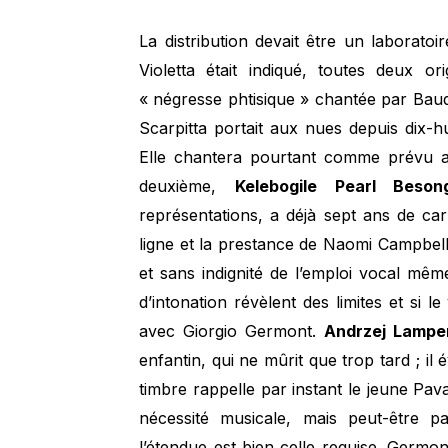
La distribution devait être un laborat
Violetta était indiqué, toutes deux or
« négresse phtisique » chantée par Bau
Scarpitta portait aux nues depuis dix-h
Elle chantera pourtant comme prévu a
deuxième,
Kelebogile Pearl Beson
représentations, a déjà sept ans de ca
ligne et la prestance de Naomi Campbell. 
et sans indignité de l’emploi vocal même
d’intonation révèlent des limites et si 
avec Giorgio Germont.
Andrzej Lampe
enfantin, qui ne mûrit que trop tard ; il
timbre rappelle par instant le jeune Pava
nécessité musicale, mais peut-être p
l’étendue est bien celle requise. Germo