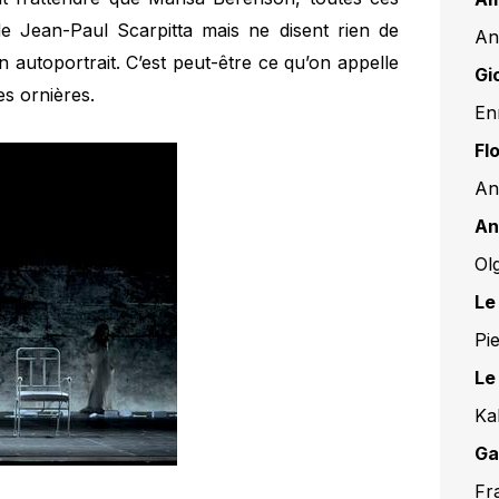
de Jean-Paul Scarpitta mais ne disent rien de
An
n autoportrait. C’est peut-être ce qu’on appelle
Gi
es ornières.
En
Fl
An
An
Ol
Le
Pi
Le
Ka
Ga
Fr