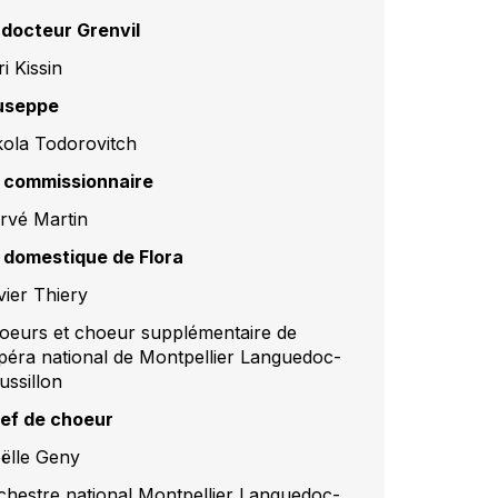
 docteur Grenvil
i Kissin
useppe
kola Todorovitch
 commissionnaire
rvé Martin
 domestique de Flora
vier Thiery
oeurs et choeur supplémentaire de
Opéra national de Montpellier Languedoc-
ussillon
ef de choeur
ëlle Geny
chestre national Montpellier Languedoc-