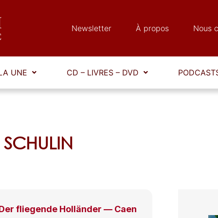
Newsletter
À propos
Nous c
LA UNE
CD – LIVRES – DVD
PODCASTS
r SCHULIN
er fliegende Holländer — Caen