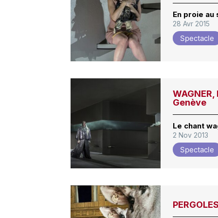
En proie au
28 Avr 2015
Spectacle
WAGNER, D
Genève
Le chant wa
2 Nov 2013
Spectacle
PERGOLESI