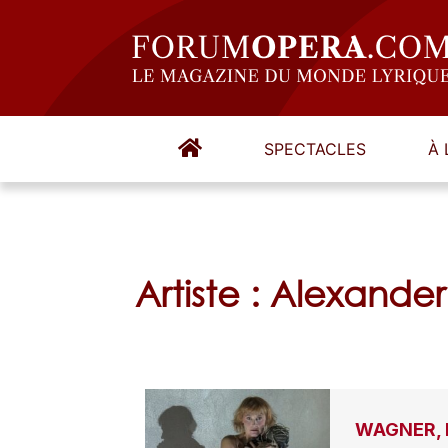
SPECTACLES
À 
Artiste : Alexande
WAGNER, D