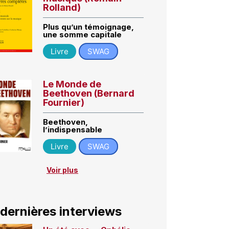
Rolland)
Plus qu’un témoignage,
une somme capitale
Livre
SWAG
Le Monde de
Beethoven (Bernard
Fournier)
Beethoven,
l’indispensable
Livre
SWAG
Voir plus
 dernières interviews