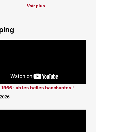
Voir plus
ping
 1966 : ah les belles bacchantes !
 2026