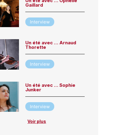
Un été avec … Ophélie
Gaillard
Interview
Un été avec … Arnaud
Thorette
Interview
Un été avec … Sophie
Junker
Interview
Voir plus