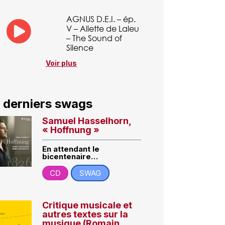
AGNUS D.E.I. – ép.
V – Aliette de Laleu
– The Sound of
Silence
Voir plus
 derniers swags
Samuel Hasselhorn,
« Hoffnung »
En attendant le
bicentenaire…
CD
SWAG
Critique musicale et
autres textes sur la
musique (Romain