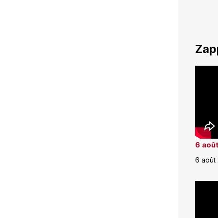
Zap
6 août
6 août