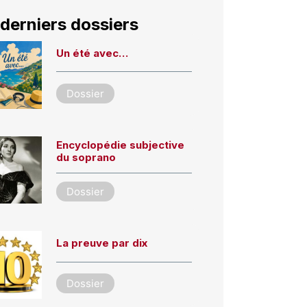
derniers dossiers
Un été avec…
Dossier
Encyclopédie subjective
du soprano
Dossier
La preuve par dix
Dossier