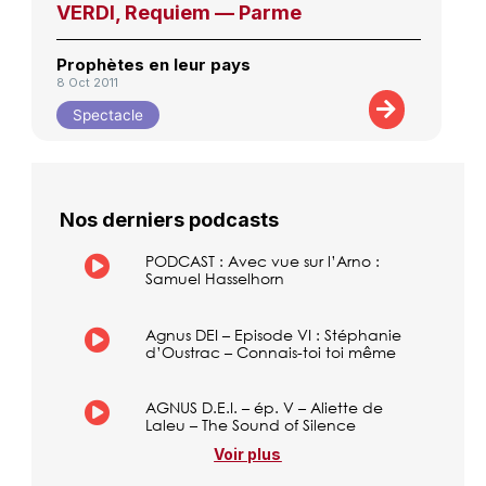
VERDI, Requiem — Parme
Prophètes en leur pays
8 Oct 2011
Spectacle
Nos derniers podcasts
PODCAST : Avec vue sur l’Arno :
Samuel Hasselhorn
Agnus DEI – Episode VI : Stéphanie
d’Oustrac – Connais-toi toi même
AGNUS D.E.I. – ép. V – Aliette de
Laleu – The Sound of Silence
Voir plus