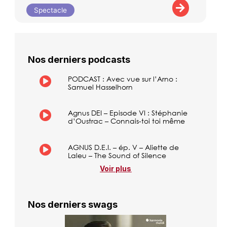
Spectacle
Nos derniers podcasts
PODCAST : Avec vue sur l’Arno :
Samuel Hasselhorn
Agnus DEI – Episode VI : Stéphanie
d’Oustrac – Connais-toi toi même
AGNUS D.E.I. – ép. V – Aliette de
Laleu – The Sound of Silence
Voir plus
Nos derniers swags