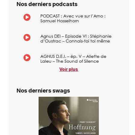
Nos derniers podcasts
PODCAST : Avec vue sur l’Arno :
Samuel Hasselhorn
Agnus DEI – Episode VI : Stéphanie
d’Oustrac – Connais-toi toi même
AGNUS D.E.I. – ép. V – Aliette de
Laleu – The Sound of Silence
Voir plus
Nos derniers swags