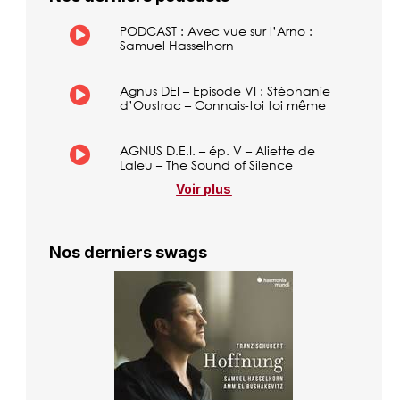
PODCAST : Avec vue sur l’Arno :
Samuel Hasselhorn
Agnus DEI – Episode VI : Stéphanie
d’Oustrac – Connais-toi toi même
AGNUS D.E.I. – ép. V – Aliette de
Laleu – The Sound of Silence
Voir plus
Nos derniers swags