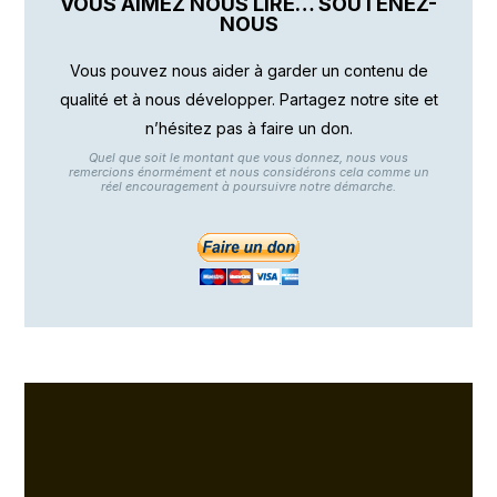
VOUS AIMEZ NOUS LIRE… SOUTENEZ-
NOUS
Vous pouvez nous aider à garder un contenu de
qualité et à nous développer. Partagez notre site et
n’hésitez pas à faire un don.
Quel que soit le montant que vous donnez, nous vous
remercions énormément et nous considérons cela comme un
réel encouragement à poursuivre notre démarche.