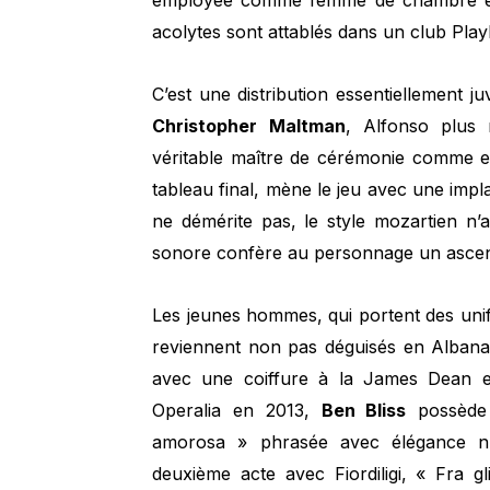
employée comme femme de chambre et 
acolytes sont attablés dans un club Pla
C’est une distribution essentiellement 
Christopher
Maltman
, Alfonso plus 
véritable maître de cérémonie comme e
tableau final, mène le jeu avec une impl
ne démérite pas, le style mozartien n’
sonore confère au personnage un ascend
Les jeunes hommes, qui portent des unif
reviennent non pas déguisés en Albanai
avec une coiffure à la James Dean e
Operalia en 2013,
Ben Bliss
possède 
amorosa » phrasée avec élégance n
deuxième acte avec Fiordiligi, « Fra g