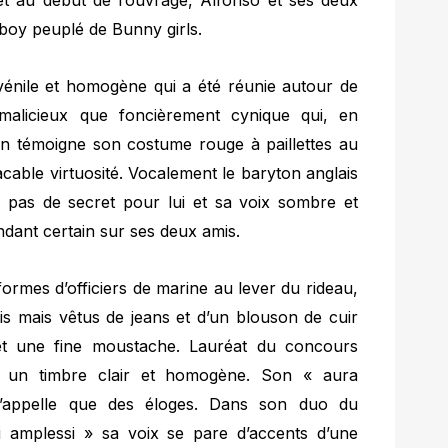
au début de l’ouvrage, Alfonso et ses deux
yboy peuplé de Bunny girls.
juvénile et homogène qui a été réunie autour de
malicieux que foncièrement cynique qui, en
n témoigne son costume rouge à paillettes au
acable virtuosité. Vocalement le baryton anglais
a pas de secret pour lui et sa voix sombre et
ant certain sur ses deux amis.
ormes d’officiers de marine au lever du rideau,
s mais vêtus de jeans et d’un blouson de cuir
t une fine moustache. Lauréat du concours
un timbre clair et homogène. Son « aura
’appelle que des éloges. Dans son duo du
li amplessi » sa voix se pare d’accents d’une