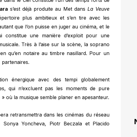
 dans le ciel constitue l’un des temps forts de
Hara
s’est déjà produite au Met dans
La Veuve
épertoire plus ambitieux et s’en tire avec les
autant que l’on puisse en juger au cinéma, et le
ui constitue une manière d’exploit pour une
usicale. Très à l’aise sur la scène, la soprano
bien qu’en notaire au timbre nasillard. Pour un
s partenaires.
ion énergique avec des tempi globalement
es, qui n’excluent pas les moments de pure
to » où la musique semble planer en apesanteur.
Opera retransmettra dans les cinémas du réseau
 Sonya Yoncheva, Piotr Beczala et Placido