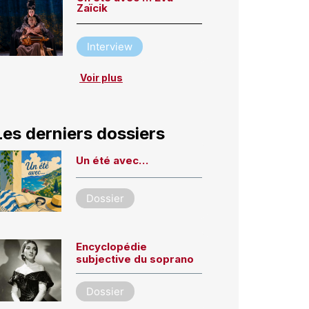
Zaïcik
Interview
Voir plus
Les derniers dossiers
Un été avec…
Dossier
Encyclopédie
subjective du soprano
Dossier