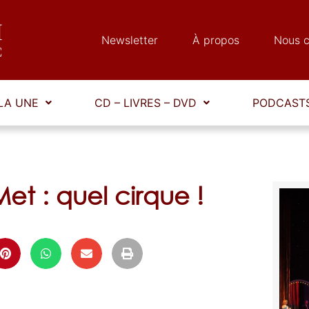
Newsletter
À propos
Nous c
LA UNE
CD – LIVRES – DVD
PODCASTS
Met : quel cirque !