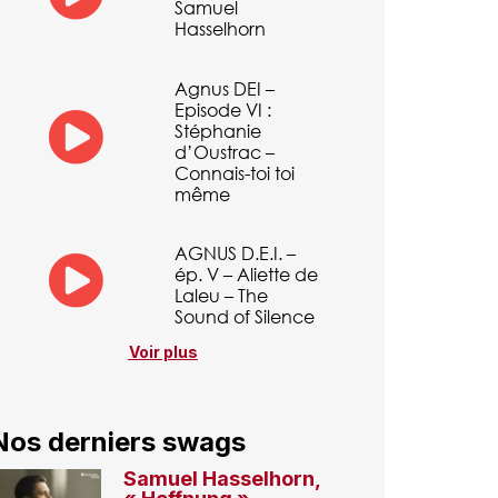
Samuel
Hasselhorn
Agnus DEI –
Episode VI :
Stéphanie
d’Oustrac –
Connais-toi toi
même
AGNUS D.E.I. –
ép. V – Aliette de
Laleu – The
Sound of Silence
Voir plus
Nos derniers swags
Samuel Hasselhorn,