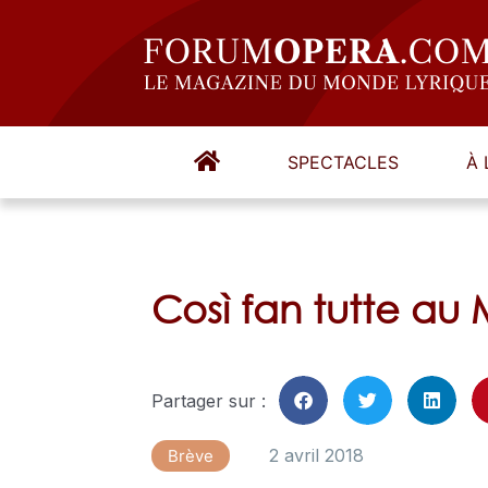
SPECTACLES
À 
Così fan tutte au 
Partager sur :
2 avril 2018
Brève