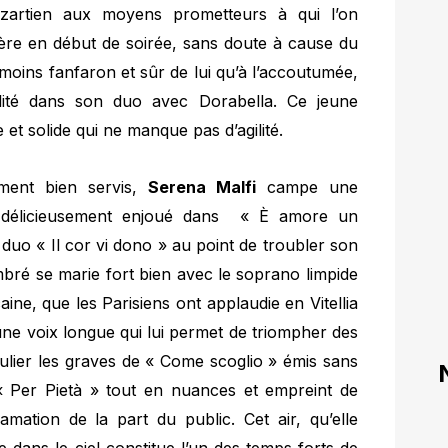
mozartien aux moyens prometteurs à qui l’on
ère en début de soirée, sans doute à cause du
moins fanfaron et sûr de lui qu’à l’accoutumée,
gilité dans son duo avec Dorabella. Ce jeune
 et solide qui ne manque pas d’agilité.
ment bien servis,
Serena Malfi
campe une
, délicieusement enjoué dans « È amore un
 duo « Il cor vi dono » au point de troubler son
mbré se marie fort bien avec le soprano limpide
aine, que les Parisiens ont applaudie en Vitellia
une voix longue qui lui permet de triompher des
culier les graves de « Come scoglio » émis sans
 « Per Pietà » tout en nuances et empreint de
amation de la part du public. Cet air, qu’elle