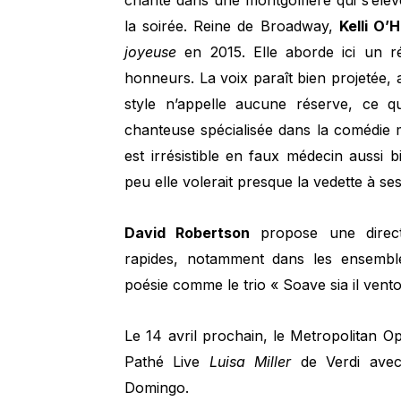
chante dans une montgolfière qui s’élève
la soirée. Reine de Broadway,
Kelli O’
joyeuse
​en 2015. Elle aborde ici un r
honneurs. La voix paraît bien projetée, 
style n’appelle aucune réserve, ce q
chanteuse spécialisée dans la comédie m
est irrésistible en faux médecin aussi 
peu elle volerait presque la vedette à se
David Robertson
propose une direct
rapides, notamment dans les ensembl
poésie comme le trio « Soave sia il ven
Le 14 avril prochain, le Metropolitan 
Pathé Live
Luisa Miller
de Verdi avec
Domingo.