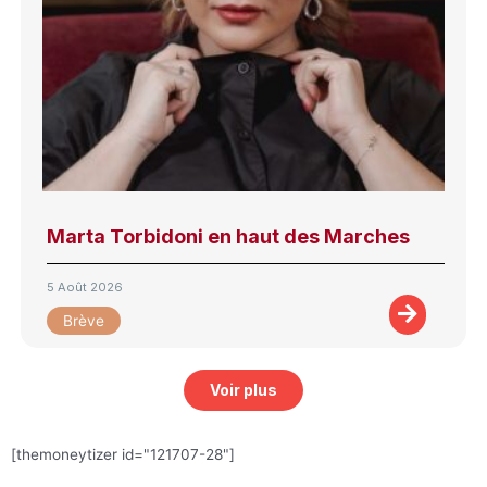
Marta Torbidoni en haut des Marches
5 Août 2026
Brève
Voir plus
[themoneytizer id="121707-28"]