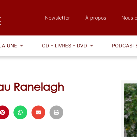
Newsletter
À propos
Nous c
LA UNE
CD – LIVRES – DVD
PODCASTS
 au Ranelagh