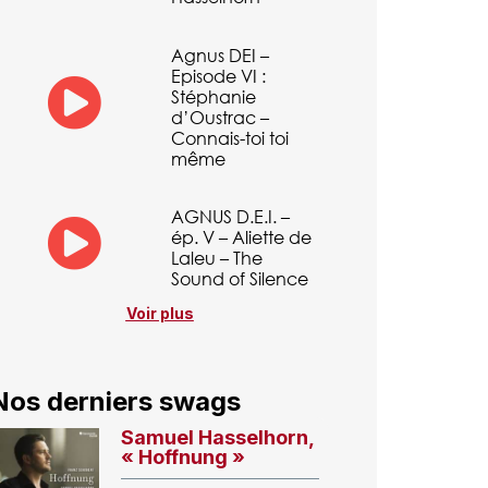
Agnus DEI –
Episode VI :
Stéphanie
d’Oustrac –
Connais-toi toi
même
AGNUS D.E.I. –
ép. V – Aliette de
Laleu – The
Sound of Silence
Voir plus
Nos derniers swags
Samuel Hasselhorn,
« Hoffnung »