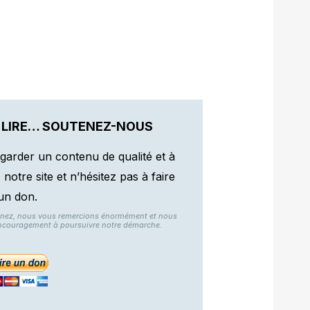
 LIRE… SOUTENEZ-NOUS
garder un contenu de qualité et à
otre site et n’hésitez pas à faire
un don.
nnez, nous vous remercions énormément et nous
ncouragement à poursuivre notre démarche.