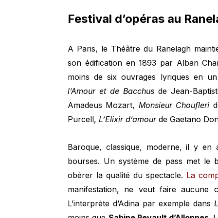
Festival d’opéras au Rane
A Paris, le Théâtre du Ranelagh maintien
son édification en 1893 par Alban Cha
moins de six ouvrages lyriques en un 
l’Amour et de Bacchus
de Jean-Baptist
Amadeus Mozart,
Monsieur Choufleri
d
Purcell,
L’Elixir d’amour
de Gaetano Doni
Baroque, classique, moderne, il y en 
bourses. Un système de pass met le bi
obérer la qualité du spectacle.
La compa
manifestation, ne veut faire aucune 
L’interprète d’Adina par exemple dans
L
moins que
Sabine Revault d’Allonnes
. 