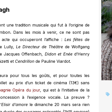
lagh
t une tradition musicale qui fut à l’origine de
mbon. Dans les mois à venir, ce ne sont pas
acte qui occuperont l’affiche :
Les fêtes de
e Lully,
Le Directeur de Théâtre
de Wolfgang
e Jacques Offenbach,
Didon et Enée
d’Henry
zetti et
Cendrillon
de Pauline Viardot.
aura pour tous les goûts, et pour toutes les
llet au prix d’un ticket de cinéma (13€) sans
gnie Opéra du jour
, qui est à l’initiative de la
concession à l’exigence vocale. La preuve ?
’Elisir d’amore
le dimanche 20 mars sera rien
La durée des ouvrages présentés (1h15 environ)