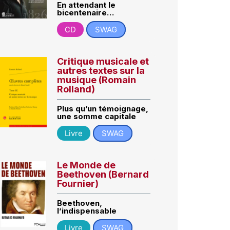
En attendant le
bicentenaire…
CD
SWAG
Critique musicale et
autres textes sur la
musique (Romain
Rolland)
Plus qu’un témoignage,
une somme capitale
Livre
SWAG
Le Monde de
Beethoven (Bernard
Fournier)
Beethoven,
l’indispensable
Livre
SWAG