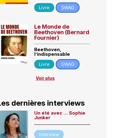
Livre
SWAG
Le Monde de
Beethoven (Bernard
Fournier)
Beethoven,
l’indispensable
Livre
SWAG
Voir plus
Les dernières interviews
Un été avec … Sophie
Junker
Interview