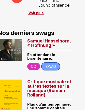
Laleu – The
Sound of Silence
Voir plus
Nos derniers swags
Samuel Hasselhorn,
« Hoffnung »
En attendant le
bicentenaire…
CD
SWAG
Critique musicale et
autres textes sur la
musique (Romain
Rolland)
Plus qu’un témoignage,
une somme capitale