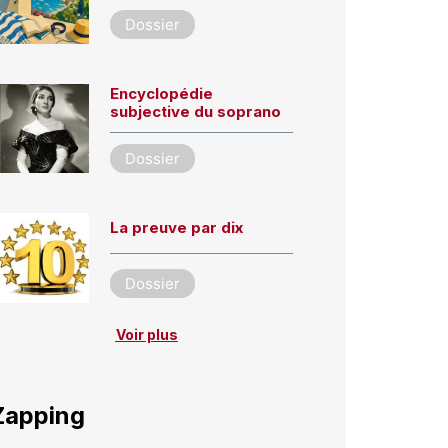
Dossier
Encyclopédie
subjective du soprano
Dossier
La preuve par dix
Dossier
Voir plus
Zapping