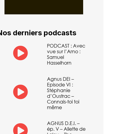
Nos derniers podcasts
PODCAST : Avec
vue sur l’Arno :
Samuel
Hasselhorn
Agnus DEI –
Episode VI :
Stéphanie
d’Oustrac –
Connais-toi toi
même
AGNUS D.E.I. –
ép. V – Aliette de