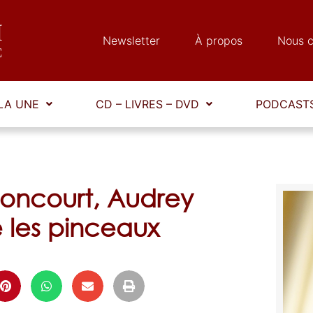
Newsletter
À propos
Nous c
LA UNE
CD – LIVRES – DVD
PODCASTS
ncourt, Audrey
 les pinceaux