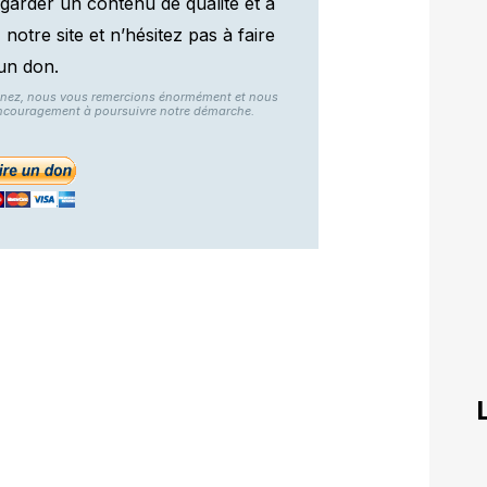
garder un contenu de qualité et à
otre site et n’hésitez pas à faire
un don.
nnez, nous vous remercions énormément et nous
ncouragement à poursuivre notre démarche.