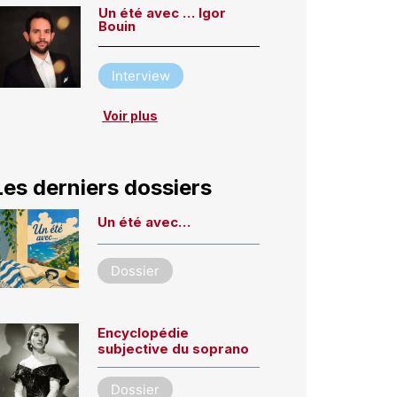
Un été avec … Igor
Bouin
Interview
Voir plus
Les derniers dossiers
Un été avec…
Dossier
Encyclopédie
subjective du soprano
Dossier