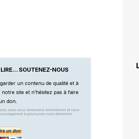
 LIRE… SOUTENEZ-NOUS
garder un contenu de qualité et à
otre site et n’hésitez pas à faire
un don.
nnez, nous vous remercions énormément et nous
ncouragement à poursuivre notre démarche.