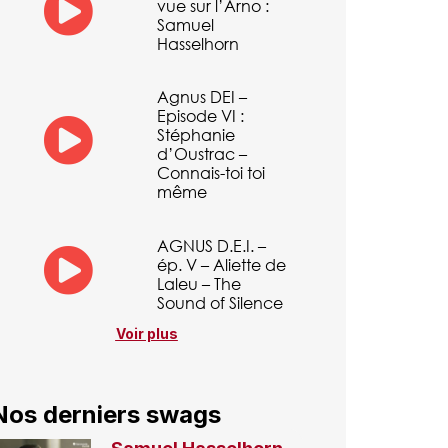
vue sur l’Arno :
Samuel
Hasselhorn
Agnus DEI –
Episode VI :
Stéphanie
d’Oustrac –
Connais-toi toi
même
AGNUS D.E.I. –
ép. V – Aliette de
Laleu – The
Sound of Silence
Voir plus
Nos derniers swags