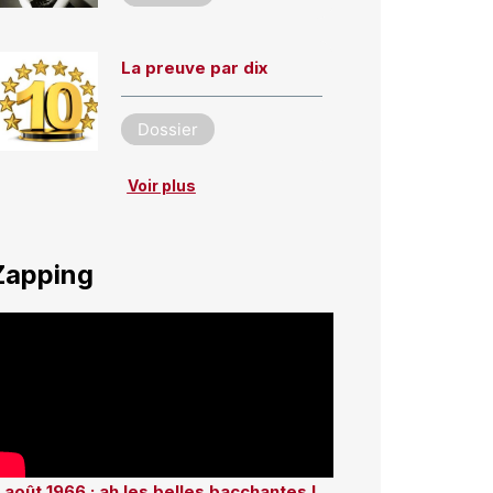
La preuve par dix
Dossier
Voir plus
Zapping
 août 1966 : ah les belles bacchantes !