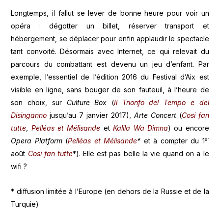
Longtemps, il fallut se lever de bonne heure pour voir un
opéra : dégotter un billet, réserver transport et
hébergement, se déplacer pour enfin applaudir le spectacle
tant convoité. Désormais avec Internet, ce qui relevait du
parcours du combattant est devenu un jeu d’enfant. Par
exemple, l’essentiel de l’édition 2016 du Festival d’Aix est
visible en ligne, sans bouger de son fauteuil, à l’heure de
son choix, sur
Culture Box
(
Il Trionfo del Tempo e del
Disinganno
jusqu’au 7 janvier 2017),
Arte Concert
(
Cosi fan
tutte
,
Pelléas et Mélisande
et
Kalila Wa Dimna
) ou encore
er
Opera Platform
(
Pelléas et Mélisande
*
et à compter du 1
août
Cosi fan tutte
*). Elle est pas belle la vie quand on a le
wifi ?
* diffusion limitée à l’Europe (en dehors de la Russie et de la
Turquie)