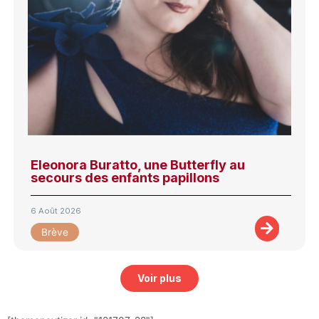
Eleonora Buratto, une Butterfly au
secours des enfants papillons
6 Août 2026
Brève
Voir plus