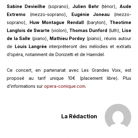
Sabine Devieilhe
(soprano),
Julien Behr
(ténor),
Aude
Extremo
(mezzo-soprano),
Eugénie Joneau
(mezzo-
soprano),
Huw Montague Rendall
(baryton),
Theotime
Langlois de Swarte
(violon),
Thomas Dunford
(luth),
Lise
de la Salle
(piano),
Mathieu Pordoy
(piano), réunis autour
de
Louis Langrée
interpréteront des mélodies et extraits
d’opéra, notamment de Donizetti et de Haendel.
Ce concert, en partenariat avec Les Grandes Voix, est
proposé au tarif unique 10€ (placement libre). Plus
d’informations sur
opera-comique.com
.
La Rédaction