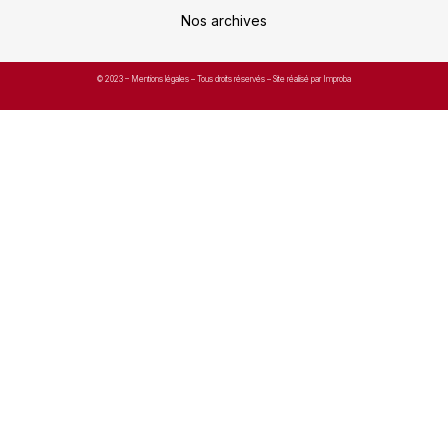
Nos archives
© 2023 –
Mentions légales
– Tous droits réservés – Site réalisé par Improba