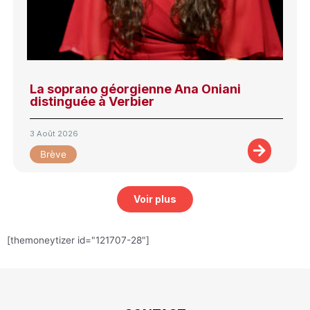
La soprano géorgienne Ana Oniani
distinguée à Verbier
3 Août 2026
Brève
Voir plus
[themoneytizer id="121707-28"]