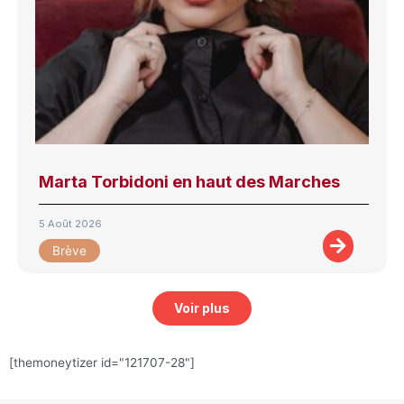
Marta Torbidoni en haut des Marches
5 Août 2026
Brève
Voir plus
[themoneytizer id="121707-28"]