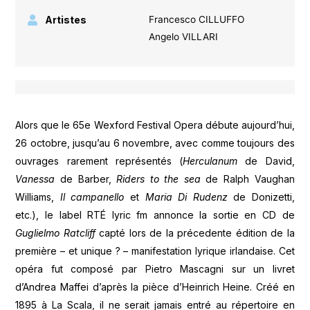
Artistes
Francesco CILLUFFO
Angelo VILLARI
Alors que le 65e Wexford Festival Opera débute aujourd’hui,
26 octobre, jusqu’au 6 novembre, avec comme toujours des
ouvrages rarement représentés (
Herculanum
de David,
Vanessa
de Barber,
Riders to the sea
de Ralph Vaughan
Williams,
Il campanello
et
Maria Di Rudenz
de Donizetti,
etc.), le label RTÉ lyric fm annonce la sortie en CD de
Guglielmo Ratcliff
capté lors de la précedente édition de la
première – et unique ? – manifestation lyrique irlandaise. Cet
opéra fut composé par Pietro Mascagni sur un livret
d’Andrea Maffei d’après la pièce d’Heinrich Heine. Créé en
1895 à La Scala, il ne serait jamais entré au répertoire en