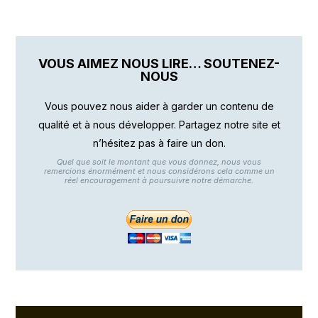
VOUS AIMEZ NOUS LIRE… SOUTENEZ-
NOUS
Vous pouvez nous aider à garder un contenu de
qualité et à nous développer. Partagez notre site et
n’hésitez pas à faire un don.
Quel que soit le montant que vous donnez, nous vous
remercions énormément et nous considérons cela comme un
réel encouragement à poursuivre notre démarche.