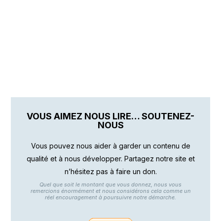
VOUS AIMEZ NOUS LIRE… SOUTENEZ-
NOUS
Vous pouvez nous aider à garder un contenu de
qualité et à nous développer. Partagez notre site et
n’hésitez pas à faire un don.
Quel que soit le montant que vous donnez, nous vous
remercions énormément et nous considérons cela comme un
réel encouragement à poursuivre notre démarche.