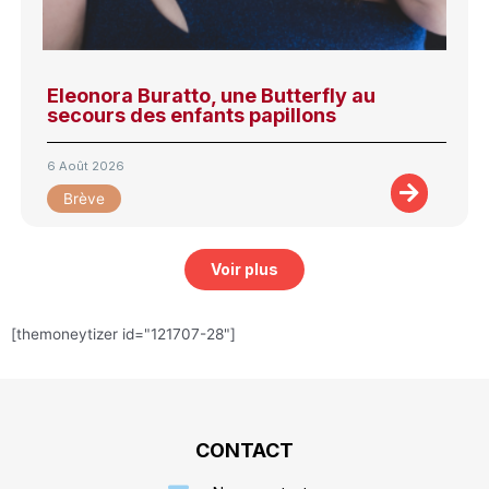
Eleonora Buratto, une Butterfly au
secours des enfants papillons
6 Août 2026
Brève
Voir plus
[themoneytizer id="121707-28"]
CONTACT