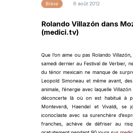
6 août 2012
Brève
Rolando Villazón dans Mozar
(medici.tv)
Que l’on aime ou pas Rolando Villazón,
samedi dernier au Festival de Verbier, ne
du ténor mexicain ne manque de surpre
Leopold Simoneau et même avant, des v
animale, l’énergie avec laquelle Villazó
déconcerte là où on est habitué à plu
Monteverdi, Haendel et Vivaldi, se jo
iconoclaste avec sa surenchère d’expr
franches, achève de défriser au ris
gratuitement pendant 90 jours sur
medici