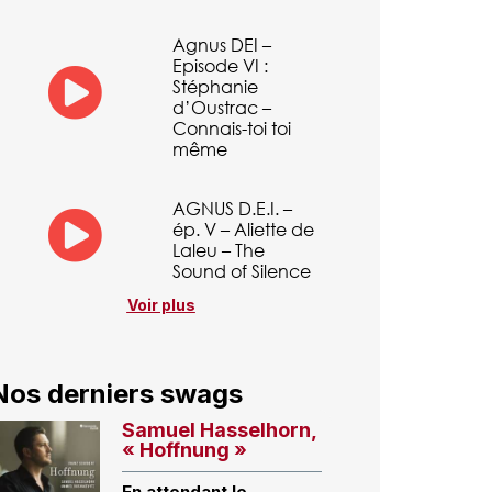
Agnus DEI –
Episode VI :
Stéphanie
d’Oustrac –
Connais-toi toi
même
AGNUS D.E.I. –
ép. V – Aliette de
Laleu – The
Sound of Silence
Voir plus
Nos derniers swags
Samuel Hasselhorn,
« Hoffnung »
En attendant le