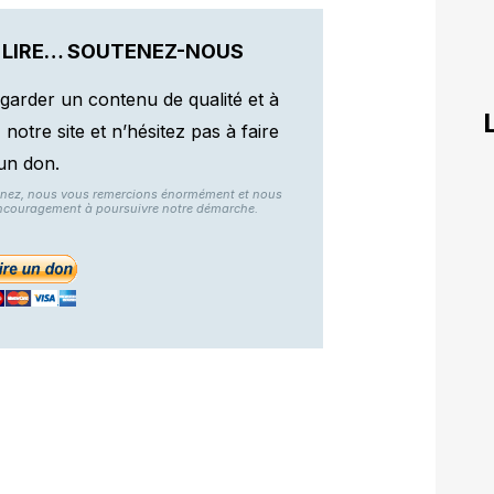
 LIRE… SOUTENEZ-NOUS
garder un contenu de qualité et à
otre site et n’hésitez pas à faire
un don.
nnez, nous vous remercions énormément et nous
ncouragement à poursuivre notre démarche.