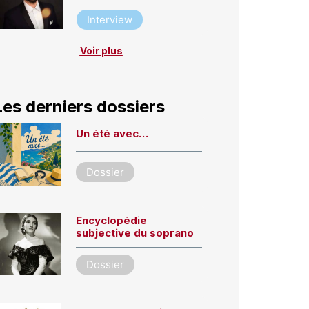
Interview
Voir plus
Les derniers dossiers
Un été avec…
Dossier
Encyclopédie
subjective du soprano
Dossier