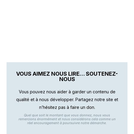
VOUS AIMEZ NOUS LIRE… SOUTENEZ-
NOUS
Vous pouvez nous aider à garder un contenu de
qualité et à nous développer. Partagez notre site et
n’hésitez pas à faire un don.
Quel que soit le montant que vous donnez, nous vous
remercions énormément et nous considérons cela comme un
réel encouragement à poursuivre notre démarche.