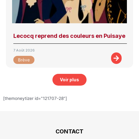
Lecocq reprend des couleurs en Puisaye
7 Août 2026
Brève
Voir plus
[themoneytizer id="121707-28"]
CONTACT