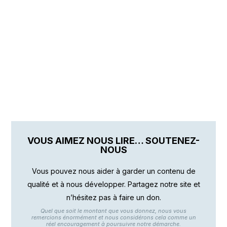
VOUS AIMEZ NOUS LIRE… SOUTENEZ-
NOUS
Vous pouvez nous aider à garder un contenu de
qualité et à nous développer. Partagez notre site et
n’hésitez pas à faire un don.
Quel que soit le montant que vous donnez, nous vous
remercions énormément et nous considérons cela comme un
réel encouragement à poursuivre notre démarche.