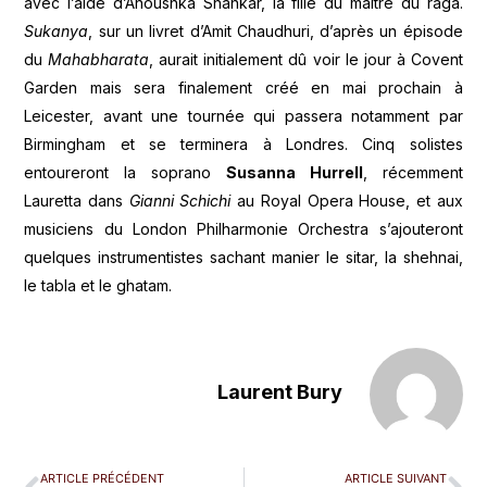
avec l’aide d’Anoushka Shankar, la fille du maître du raga.
Sukanya
, sur un livret d’Amit Chaudhuri, d’après un épisode
du
Mahabharata
, aurait initialement dû voir le jour à Covent
Garden
mais sera finalement créé en mai prochain à
Leicester, avant une tournée qui passera notamment par
Birmingham et se terminera à Londres. Cinq solistes
entoureront la soprano
Susanna Hurrell
, récemment
Lauretta dans
Gianni Schichi
au Royal Opera House, et aux
musiciens du London Philharmonie Orchestra s’ajouteront
quelques instrumentistes sachant manier le sitar, la shehnai,
le tabla et le ghatam.
Laurent Bury
ARTICLE PRÉCÉDENT
ARTICLE SUIVANT