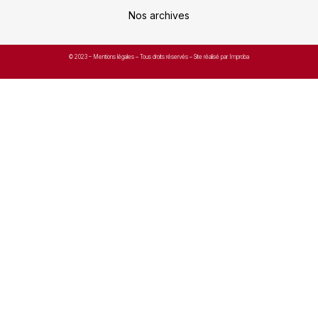
Nos archives
© 2023 –
Mentions légales
– Tous droits réservés – Site réalisé par Improba